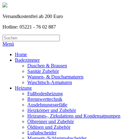
Versandkostenfrei ab 200 Euro
Hotline: 05221 - 76 02 887
Menü
Home
Badezimmer
Duschen & Brausen
Sanitär Zubehör
Wannen- & Duscharmaturen
Waschtisch-Armaturen
Heizung
Fußbodenheizung
Brennwerttechnik
Ausdehnungsgefäße
Heizkörper und Zubehör
Heizungs-, Zirkulations und Kondensatpumpen
Ölbrenner und Zubehör
Öldüsen und Zubehör
Luftabscheider
Magnetit-/Schlammabscheider