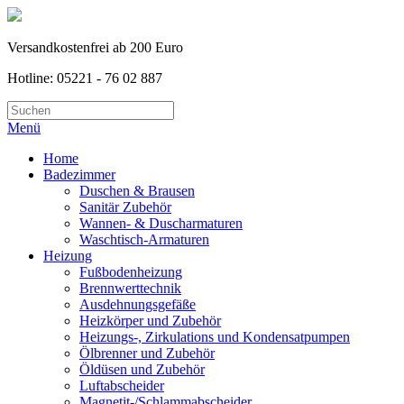
Versandkostenfrei ab 200 Euro
Hotline: 05221 - 76 02 887
Menü
Home
Badezimmer
Duschen & Brausen
Sanitär Zubehör
Wannen- & Duscharmaturen
Waschtisch-Armaturen
Heizung
Fußbodenheizung
Brennwerttechnik
Ausdehnungsgefäße
Heizkörper und Zubehör
Heizungs-, Zirkulations und Kondensatpumpen
Ölbrenner und Zubehör
Öldüsen und Zubehör
Luftabscheider
Magnetit-/Schlammabscheider