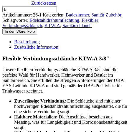
Zurücksetzen
Sanitärschlauch
KTW-
Artikelnummer:
26-1
Kategorien:
Badezimmer
,
Sanitär Zubehör
A
Schlagwörter:
Edelstahldrahtumflechtung
,
Flexibler
3/8"
Verbindungsschlauch
,
KTW-A
,
Sanitärschlauch
(Panzerschlauch)
In den Warenkorb
300
|
Beschreibung
500
Zusätzliche Information
|
1000
Flexible Verbindungsschläuche KTW-A 3/8″
|
1500
Unsere flexiblen Verbindungsschläuche KTW-A 3/8″ sind die
|
perfekte Wahl für Handwerker, Heimwerker und Bastler im
2000
Sanitärbereich. Sie erfüllen die strengen Anforderungen der UBA-
mm
EAS-Leitlinie KTW-A und sind gemäß der UBA-Positivliste für
Menge
Trinkwasser geeignet.
Zuverlässige Verbindung:
Die Schläuche sind mit einer
hochwertigen Edelstahldrahtumflechtung ausgestattet, die für
eine sichere Verbindung sorgt.
Haltbare Materialien:
Die Anschlüsse bestehen aus
Messing, was für Langlebigkeit und Korrosionsbeständigkeit
sorgt.