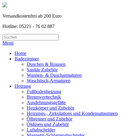
Versandkostenfrei ab 200 Euro
Hotline: 05221 - 76 02 887
Menü
Home
Badezimmer
Duschen & Brausen
Sanitär Zubehör
Wannen- & Duscharmaturen
Waschtisch-Armaturen
Heizung
Fußbodenheizung
Brennwerttechnik
Ausdehnungsgefäße
Heizkörper und Zubehör
Heizungs-, Zirkulations und Kondensatpumpen
Ölbrenner und Zubehör
Öldüsen und Zubehör
Luftabscheider
Magnetit-/Schlammabscheider