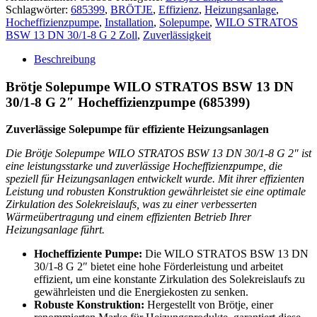
Schlagwörter:
685399
,
BRÖTJE
,
Effizienz
,
Heizungsanlage
,
Hocheffizienzpumpe
,
Installation
,
Solepumpe
,
WILO STRATOS
BSW 13 DN 30/1-8 G 2 Zoll
,
Zuverlässigkeit
Beschreibung
Brötje Solepumpe WILO STRATOS BSW 13 DN
30/1-8 G 2″ Hocheffizienzpumpe (685399)
Zuverlässige Solepumpe für effiziente Heizungsanlagen
Die Brötje Solepumpe WILO STRATOS BSW 13 DN 30/1-8 G 2″ ist
eine leistungsstarke und zuverlässige Hocheffizienzpumpe, die
speziell für Heizungsanlagen entwickelt wurde. Mit ihrer effizienten
Leistung und robusten Konstruktion gewährleistet sie eine optimale
Zirkulation des Solekreislaufs, was zu einer verbesserten
Wärmeübertragung und einem effizienten Betrieb Ihrer
Heizungsanlage führt.
Hocheffiziente Pumpe:
Die WILO STRATOS BSW 13 DN
30/1-8 G 2″ bietet eine hohe Förderleistung und arbeitet
effizient, um eine konstante Zirkulation des Solekreislaufs zu
gewährleisten und die Energiekosten zu senken.
Robuste Konstruktion:
Hergestellt von Brötje, einer