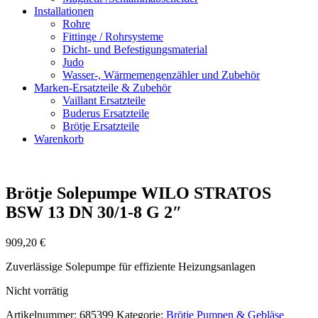
Installationen
Rohre
Fittinge / Rohrsysteme
Dicht- und Befestigungsmaterial
Judo
Wasser-, Wärmemengenzähler und Zubehör
Marken-Ersatzteile & Zubehör
Vaillant Ersatzteile
Buderus Ersatzteile
Brötje Ersatzteile
Warenkorb
Brötje Solepumpe WILO STRATOS
BSW 13 DN 30/1-8 G 2″
909,20
€
Zuverlässige Solepumpe für effiziente Heizungsanlagen
Nicht vorrätig
Artikelnummer:
685399
Kategorie:
Brötje Pumpen & Gebläse