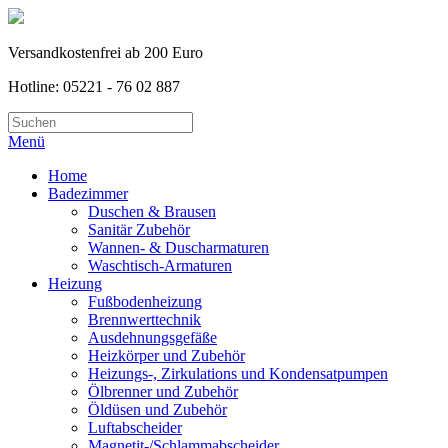
Versandkostenfrei ab 200 Euro
Hotline: 05221 - 76 02 887
Menü
Home
Badezimmer
Duschen & Brausen
Sanitär Zubehör
Wannen- & Duscharmaturen
Waschtisch-Armaturen
Heizung
Fußbodenheizung
Brennwerttechnik
Ausdehnungsgefäße
Heizkörper und Zubehör
Heizungs-, Zirkulations und Kondensatpumpen
Ölbrenner und Zubehör
Öldüsen und Zubehör
Luftabscheider
Magnetit-/Schlammabscheider