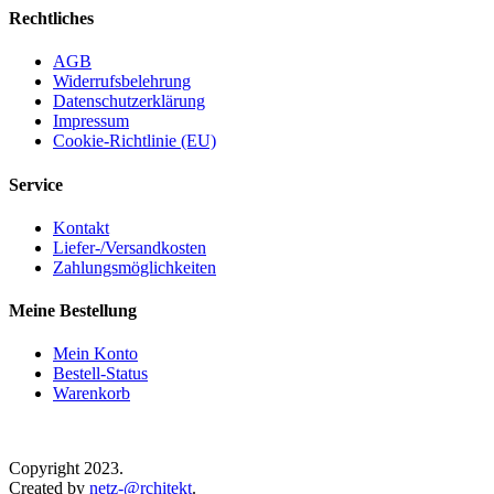
Die
weist
Rechtliches
Optionen
mehrere
können
Varianten
AGB
auf
auf.
Widerrufsbelehrung
der
Die
Datenschutzerklärung
Produktseite
Optionen
Impressum
gewählt
können
Cookie-Richtlinie (EU)
werden
auf
der
Service
Produktseite
gewählt
Kontakt
werden
Liefer-/Versandkosten
Zahlungsmöglichkeiten
Meine Bestellung
Mein Konto
Bestell-Status
Warenkorb
Copyright 2023.
Created by
netz-@rchitekt
.