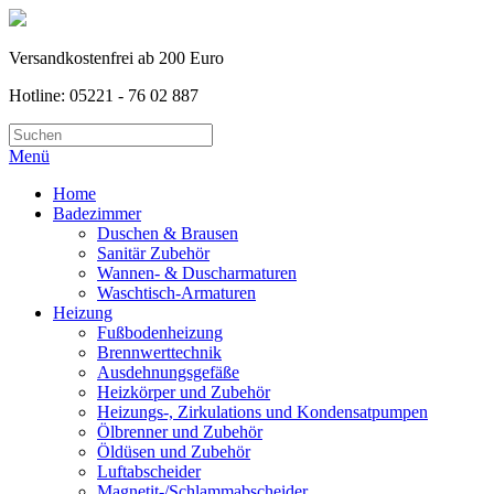
Versandkostenfrei ab 200 Euro
Hotline: 05221 - 76 02 887
Menü
Home
Badezimmer
Duschen & Brausen
Sanitär Zubehör
Wannen- & Duscharmaturen
Waschtisch-Armaturen
Heizung
Fußbodenheizung
Brennwerttechnik
Ausdehnungsgefäße
Heizkörper und Zubehör
Heizungs-, Zirkulations und Kondensatpumpen
Ölbrenner und Zubehör
Öldüsen und Zubehör
Luftabscheider
Magnetit-/Schlammabscheider