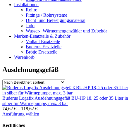
Installationen
Rohre
Fittinge / Rohrsysteme
Dicht- und Befestigungsmaterial
Judo
Wasser-, Wärmemengenzähler und Zubehör
Marken-Ersatzteile & Zubehör
Vaillant Ersatzteile
Buderus Ersatzteile
Brötje Ersatzteile
Warenkorb
Ausdehnungsgefäß
Buderus Logafix Ausdehnungsgefäß BU-HP 18, 25 oder 35 Liter in
silber für Wärmepumpe, max. 3 bar
74,62
€
–
118,62
€
Dieses
Ausführung wählen
Produkt
weist
Rechtliches
mehrere