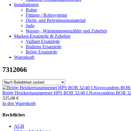
Installationen
Rohre
Fittinge / Rohrsysteme
Dicht- und Befestigungsmaterial
Judo
Wasser-, Wärmemengenzähler und Zubehör
Marken-Ersatzteile & Zubehör
Vaillant Ersatzteile
Buderus Ersatzteile
Brötje Ersatzteile
Warenkorb
7312066
Brötje Heizkreispumpenset HPS BOB 32/40 f.Novocondens BOB 32
335,08
€
In den Warenkorb
Rechtliches
AGB