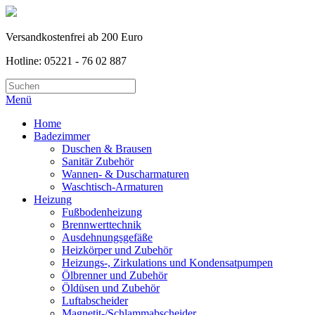
Versandkostenfrei ab 200 Euro
Hotline: 05221 - 76 02 887
Menü
Home
Badezimmer
Duschen & Brausen
Sanitär Zubehör
Wannen- & Duscharmaturen
Waschtisch-Armaturen
Heizung
Fußbodenheizung
Brennwerttechnik
Ausdehnungsgefäße
Heizkörper und Zubehör
Heizungs-, Zirkulations und Kondensatpumpen
Ölbrenner und Zubehör
Öldüsen und Zubehör
Luftabscheider
Magnetit-/Schlammabscheider