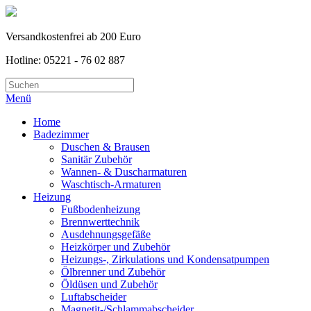
Versandkostenfrei ab 200 Euro
Hotline: 05221 - 76 02 887
Menü
Home
Badezimmer
Duschen & Brausen
Sanitär Zubehör
Wannen- & Duscharmaturen
Waschtisch-Armaturen
Heizung
Fußbodenheizung
Brennwerttechnik
Ausdehnungsgefäße
Heizkörper und Zubehör
Heizungs-, Zirkulations und Kondensatpumpen
Ölbrenner und Zubehör
Öldüsen und Zubehör
Luftabscheider
Magnetit-/Schlammabscheider