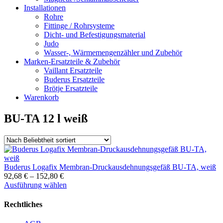
Installationen
Rohre
Fittinge / Rohrsysteme
Dicht- und Befestigungsmaterial
Judo
Wasser-, Wärmemengenzähler und Zubehör
Marken-Ersatzteile & Zubehör
Vaillant Ersatzteile
Buderus Ersatzteile
Brötje Ersatzteile
Warenkorb
BU-TA 12 l weiß
Buderus Logafix Membran-Druckausdehnungsgefäß BU-TA, weiß
92,68
€
–
152,80
€
Dieses
Ausführung wählen
Produkt
weist
Rechtliches
mehrere
Varianten