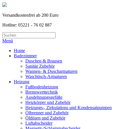
Versandkostenfrei ab 200 Euro
Hotline: 05221 - 76 02 887
Menü
Home
Badezimmer
Duschen & Brausen
Sanitär Zubehör
Wannen- & Duscharmaturen
Waschtisch-Armaturen
Heizung
Fußbodenheizung
Brennwerttechnik
Ausdehnungsgefäße
Heizkörper und Zubehör
Heizungs-, Zirkulations und Kondensatpumpen
Ölbrenner und Zubehör
Öldüsen und Zubehör
Luftabscheider
Magnetit-/Schlammabscheider