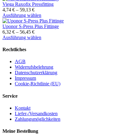
Die
weist
Viega Raxofix Pressfitting
Optionen
mehrere
4,74
€
–
59,13
€
können
Varianten
Dieses
Ausführung wählen
auf
auf.
Produkt
der
Die
weist
Uponor S-Press Plus Fittinge
Produktseite
Optionen
mehrere
6,32
€
–
56,45
€
gewählt
können
Varianten
Dieses
Ausführung wählen
werden
auf
auf.
Produkt
der
Die
weist
Rechtliches
Produktseite
Optionen
mehrere
gewählt
können
Varianten
AGB
werden
auf
auf.
Widerrufsbelehrung
der
Die
Datenschutzerklärung
Produktseite
Optionen
Impressum
gewählt
können
Cookie-Richtlinie (EU)
werden
auf
der
Service
Produktseite
gewählt
Kontakt
werden
Liefer-/Versandkosten
Zahlungsmöglichkeiten
Meine Bestellung