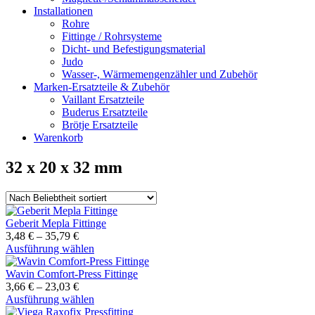
Installationen
Rohre
Fittinge / Rohrsysteme
Dicht- und Befestigungsmaterial
Judo
Wasser-, Wärmemengenzähler und Zubehör
Marken-Ersatzteile & Zubehör
Vaillant Ersatzteile
Buderus Ersatzteile
Brötje Ersatzteile
Warenkorb
32 x 20 x 32 mm
Geberit Mepla Fittinge
3,48
€
–
35,79
€
Dieses
Ausführung wählen
Produkt
weist
Wavin Comfort-Press Fittinge
mehrere
3,66
€
–
23,03
€
Varianten
Dieses
Ausführung wählen
auf.
Produkt