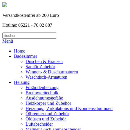
Versandkostenfrei ab 200 Euro
Hotline: 05221 - 76 02 887
Menü
Home
Badezimmer
Duschen & Brausen
Sanitär Zubehör
Wannen- & Duscharmaturen
Waschtisch-Armaturen
Heizung
Fußbodenheizung
Brennwerttechnik
Ausdehnungsgefäße
Heizkörper und Zubehör
Heizungs-, Zirkulations und Kondensatpumpen
Ölbrenner und Zubehör
Öldüsen und Zubehör
Luftabscheider
Magnetit-/Schlammabscheider