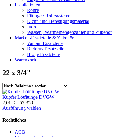
Installationen
Rohre
Fittinge / Rohrsysteme
Dicht- und Befestigungsmaterial
Judo
Wasser-, Wärmemengenzähler und Zubehör
Marken-Ersatzteile & Zubehör
Vaillant Ersatzteile
Buderus Ersatzteile
Brötje Ersatzteile
Warenkorb
22 x 3/4"
Kupfer Lötfittinge DVGW
2,01
€
–
57,35
€
Dieses
Ausführung wählen
Produkt
weist
Rechtliches
mehrere
Varianten
AGB
auf.