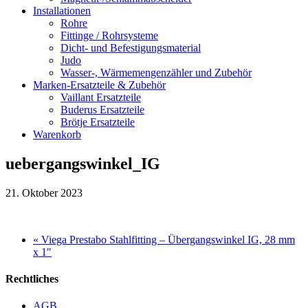
Installationen
Rohre
Fittinge / Rohrsysteme
Dicht- und Befestigungsmaterial
Judo
Wasser-, Wärmemengenzähler und Zubehör
Marken-Ersatzteile & Zubehör
Vaillant Ersatzteile
Buderus Ersatzteile
Brötje Ersatzteile
Warenkorb
uebergangswinkel_IG
21. Oktober 2023
« Viega Prestabo Stahlfitting – Übergangswinkel IG, 28 mm
x 1″
Rechtliches
AGB