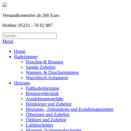
Versandkostenfrei ab 200 Euro
Hotline: 05221 - 76 02 887
Menü
Home
Badezimmer
Duschen & Brausen
Sanitär Zubehör
Wannen- & Duscharmaturen
Waschtisch-Armaturen
Heizung
Fußbodenheizung
Brennwerttechnik
Ausdehnungsgefäße
Heizkörper und Zubehör
Heizungs-, Zirkulations und Kondensatpumpen
Ölbrenner und Zubehör
Öldüsen und Zubehör
Luftabscheider
Magnetit-/Schlammabscheider